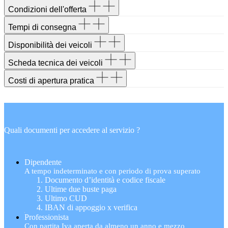
Condizioni dell'offerta
Tempi di consegna
Disponibilità dei veicoli
Scheda tecnica dei veicoli
Costi di apertura pratica
Quali documenti per accedere al servizio ?
Dipendente
A tempo indeterminato e con periodo di prova superato
Documento d’identità e codice fiscale
Ultime due buste paga
Ultimo CUD
IBAN di appoggio x verifica
Professionista
Con partita Iva aperta da almeno un anno e mezzo