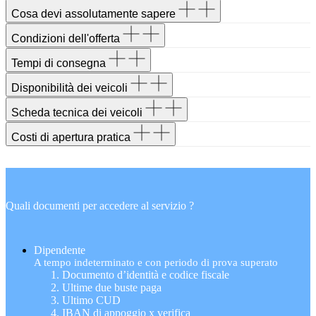
Cosa devi assolutamente sapere
Condizioni dell'offerta
Tempi di consegna
Disponibilità dei veicoli
Scheda tecnica dei veicoli
Costi di apertura pratica
Quali documenti per accedere al servizio ?
Dipendente
A tempo indeterminato e con periodo di prova superato
Documento d’identità e codice fiscale
Ultime due buste paga
Ultimo CUD
IBAN di appoggio x verifica