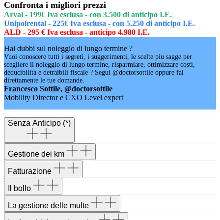
Confronta i migliori prezzi
Arval - 199€ Iva esclusa - con 3.500 di anticipo I.E.
Unipolrental - 225€ Iva esclusa - con 5.250 di anticipo I.E.
ALD - 295 € Iva esclusa - anticipo 4.980 I.E.
Hai dubbi sul noleggio di lungo termine ?
Vuoi conoscere tutti i segreti, i suggerimenti, le scelte piu sagge per
scegliere il noleggio di lungo termine, risparmiare, ottimizzare costi,
deducibilità e detraibili fiscale ? Segui @doctorsottile oppure fai
direttamente le tue domande.
Francesco Sottile, @doctorsottile
Mobility Director e CXO Level expert
Senza Anticipo (*)
Gestione dei km
Fatturazione
Il bollo
La gestione delle multe