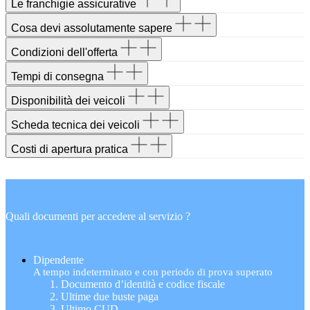
Le franchigie assicurative
Cosa devi assolutamente sapere
Condizioni dell'offerta
Tempi di consegna
Disponibilità dei veicoli
Scheda tecnica dei veicoli
Costi di apertura pratica
Quali documenti per accedere al servizio ?
Dipendente
A tempo indeterminato e con periodo di prova superato
Documento d’identità e codice fiscale
Ultime due buste paga
Ultimo CUD