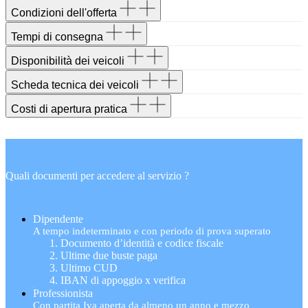
Condizioni dell'offerta
Tempi di consegna
Disponibilità dei veicoli
Scheda tecnica dei veicoli
Costi di apertura pratica
Quali documenti per accedere al servizio ?
Dipendente
A tempo indeterminato e con periodo di prova superato
Documento d’identità e codice fiscale
Ultime due buste paga
Ultimo CUD
IBAN di appoggio x verifica
Professionista
Con partita Iva aperta da almeno un anno e mezzo