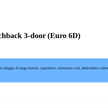
chback 3-door (Euro 6D)
e il noleggio di lungo termine, risparmiare, ottimizzare costi, deducibilità e det