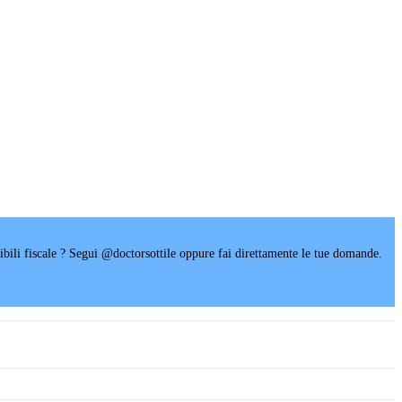
raibili fiscale ? Segui @doctorsottile oppure fai direttamente le tue domande.