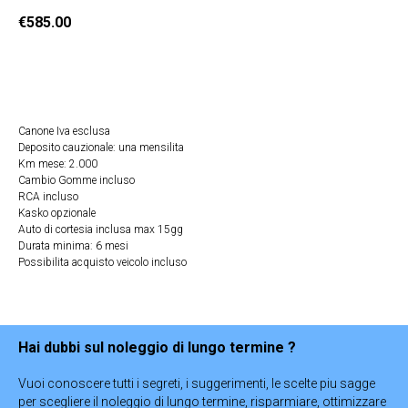
€
585.00
Ricevi Offerta
Canone Iva esclusa
Deposito cauzionale: una mensilita
Km mese: 2.000
Cambio Gomme incluso
RCA incluso
Kasko opzionale
Auto di cortesia inclusa max 15gg
Durata minima: 6 mesi
Possibilita acquisto veicolo incluso
Hai dubbi sul noleggio di lungo termine ?
Vuoi conoscere tutti i segreti, i suggerimenti, le scelte piu sagge
per scegliere il noleggio di lungo termine, risparmiare, ottimizzare