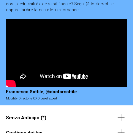
costi, deducibilità e detraibili fiscale ? Segui @doctorsottile
oppure fai direttamente le tue domande.
Francesco Sottile, @doctorsottile
Mobility Director e CXO Level expert
Senza Anticipo (*)
Gestione dei km