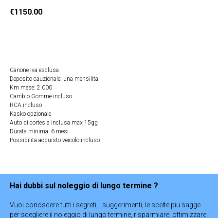
€
1150.00
Ricevi Offerta
Canone Iva esclusa
Deposito cauzionale: una mensilita
Km mese: 2.000
Cambio Gomme incluso
RCA incluso
Kasko opzionale
Auto di cortesia inclusa max 15gg
Durata minima: 6 mesi
Possibilita acquisto veicolo incluso
Hai dubbi sul noleggio di lungo termine ?
Vuoi conoscere tutti i segreti, i suggerimenti, le scelte piu sagge
per scegliere il noleggio di lungo termine, risparmiare, ottimizzare