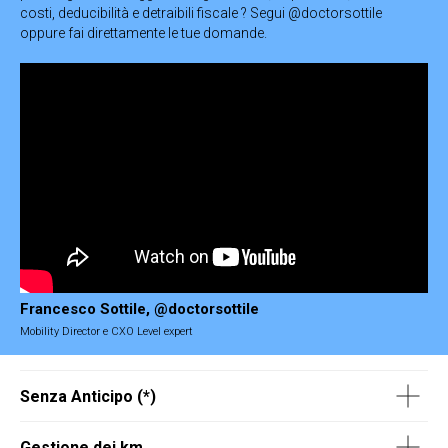
costi, deducibilità e detraibili fiscale ? Segui @doctorsottile
oppure fai direttamente le tue domande.
Francesco Sottile, @doctorsottile
Mobility Director e CXO Level expert
Senza Anticipo (*)
Gestione dei km