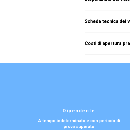
Scheda tecnica dei v
Costi di apertura pra
Dipendente
A tempo indeterminato e con periodo di
prova superato