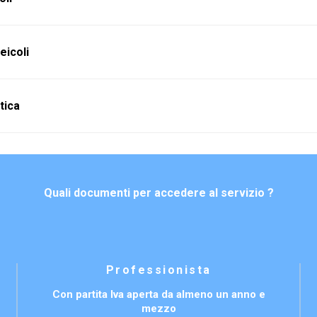
eicoli
tica
Quali documenti per accedere al servizio ?
Professionista
Con partita Iva aperta da almeno un anno e
mezzo