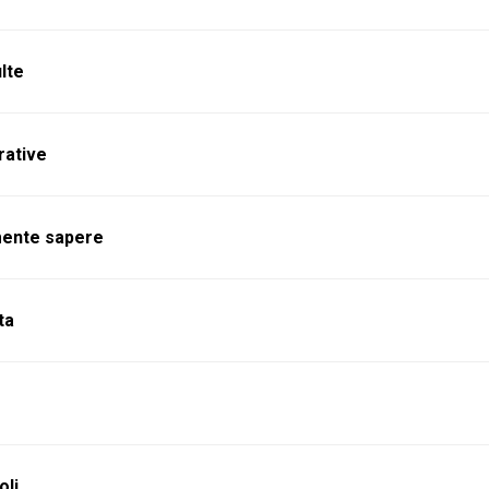
lte
rative
mente sapere
ta
oli