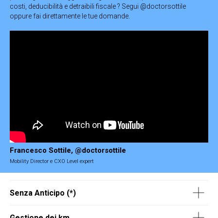
costi, deducibilità e detraibili fiscale ? Segui @doctorsottile
oppure fai direttamente le tue domande.
Francesco Sottile, @doctorsottile
Mobility Director e CXO Level expert
Senza Anticipo (*)
Gestione dei km