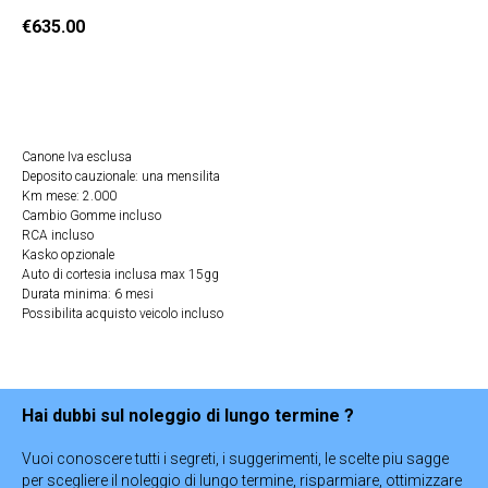
€
635.00
Ricevi Offerta
Canone Iva esclusa
Deposito cauzionale: una mensilita
Km mese: 2.000
Cambio Gomme incluso
RCA incluso
Kasko opzionale
Auto di cortesia inclusa max 15gg
Durata minima: 6 mesi
Possibilita acquisto veicolo incluso
Hai dubbi sul noleggio di lungo termine ?
Vuoi conoscere tutti i segreti, i suggerimenti, le scelte piu sagge
per scegliere il noleggio di lungo termine, risparmiare, ottimizzare