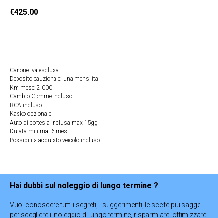
€
425.00
Ricevi Offerta
Canone Iva esclusa
Deposito cauzionale: una mensilita
Km mese: 2.000
Cambio Gomme incluso
RCA incluso
Kasko opzionale
Auto di cortesia inclusa max 15gg
Durata minima: 6 mesi
Possibilita acquisto veicolo incluso
Hai dubbi sul noleggio di lungo termine ?
Vuoi conoscere tutti i segreti, i suggerimenti, le scelte piu sagge
per scegliere il noleggio di lungo termine, risparmiare, ottimizzare