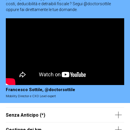
costi, deducibilità e detraibili fiscale ? Segui @doctorsottile
oppure fai direttamente le tue domande.
Francesco Sottile, @doctorsottile
Mobility Director e CXO Level expert
Senza Anticipo (*)
Gestione dei km