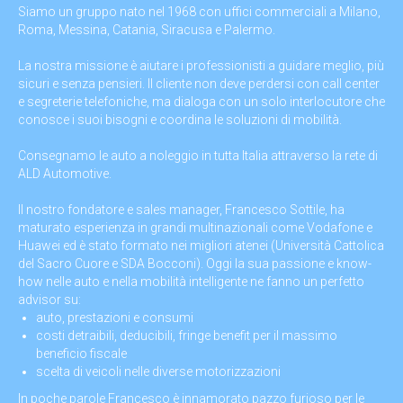
Siamo un gruppo nato nel 1968 con uffici commerciali a Milano,
Roma, Messina, Catania, Siracusa e Palermo.
La nostra missione è aiutare i professionisti a guidare meglio, più
sicuri e senza pensieri. Il cliente non deve perdersi con call center
e segreterie telefoniche, ma dialoga con un solo interlocutore che
conosce i suoi bisogni e coordina le soluzioni di mobilità.
Consegnamo le auto a noleggio in tutta Italia attraverso la rete di
ALD Automotive.
Il nostro fondatore e sales manager, Francesco Sottile, ha
maturato esperienza in grandi multinazionali come Vodafone e
Huawei ed è stato formato nei migliori atenei (Università Cattolica
del Sacro Cuore e SDA Bocconi). Oggi la sua passione e know-
how nelle auto e nella mobilità intelligente ne fanno un perfetto
advisor su:
auto, prestazioni e consumi
costi detraibili, deducibili, fringe benefit per il massimo
beneficio fiscale
scelta di veicoli nelle diverse motorizzazioni
In poche parole Francesco è innamorato pazzo furioso per le