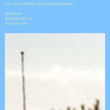
auto e per la libertà di guidarle senza pensieri.
#justdriveit
#noleggioxdoctor
#doctorsottile